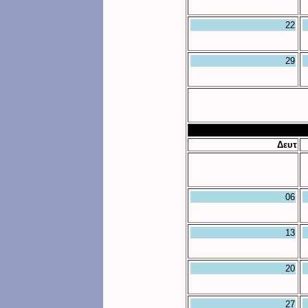
22
29
Δευτ
06
13
20
27