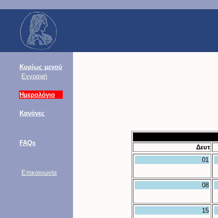
Κυρίως μενού
Εγγραφή
Ημερολόγιο
Κανόνες
FAQs
Δευτ
01
Επικοινωνία
08
15