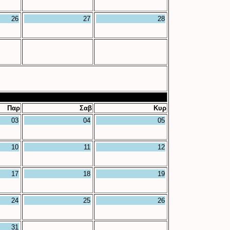
26
27
28
Παρ
Σαβ
Κυρ
03
04
05
10
11
12
17
18
19
24
25
26
31