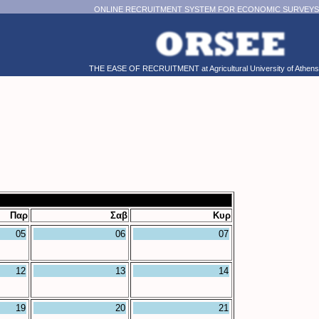
ONLINE RECRUITMENT SYSTEM FOR ECONOMIC SURVEYS
THE EASE OF RECRUITMENT at Agricultural University of Athens
Παρ
Σαβ
Κυρ
05
06
07
12
13
14
19
20
21